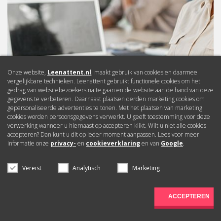
Onze website,
Leenattent.nl
, maakt gebruik van cookies en daarmee
vergelijkbare technieken. Leenattent gebruikt functionele cookies om het
gedrag van websitebezoekers na te gaan en de website aan de hand van deze
gegevens te verbeteren. Daarnaast plaatsen derden marketing cookies om
gepersonaliseerde advertenties te tonen. Met het plaatsen van marketing
cookies worden persoonsgegevens verwerkt. U geeft toestemming voor deze
Bereken hoeveel
verwerking wanneer u hiernaast op accepteren klikt. Wilt u niet alle cookies
u kunt lenen
accepteren? Dan kunt u dit op ieder moment aanpassen. Lees voor meer
informatie onze
privacy-
en
cookieverklaring
en van
Google
.
Vereist
Analytisch
Marketing
Ik heb een tijdelijk
dienstverband
ACCEPTEREN
Offerte
aanvragen
U werkt via een uitzendbureau en wilt geld lenen